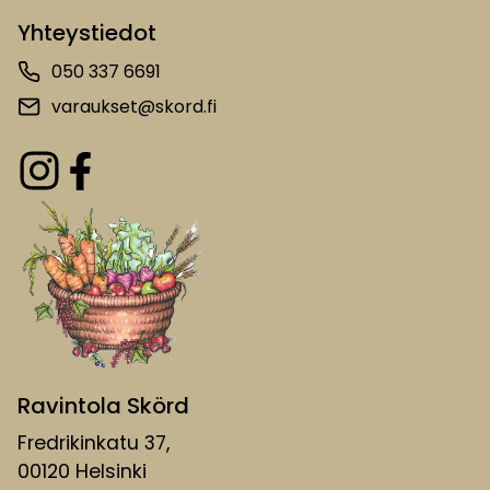
Yhteystiedot
050 337 6691
varaukset@skord.fi
Ravintola Skörd
Fredrikinkatu 37,
00120 Helsinki