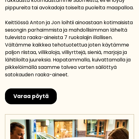
rakkaasta kotimaastamme Suomesta, eli ei löydy
pippureita tai avokadoja toiselta puolelta maapalloa.
Keittiössä Anton ja Jon loihtii ainoastaan kotimaisista
sesongin parhaimmista ja mahdollisimman läheltä
tulevista raaka-aineista 7 ruokalajin illallisen.
Vältämme kaikkea tehotuotettua joten käytämme
paljon riistaa, villikaloja, villiyrttejä, sieniä, marjoja ja
lähitiloilta juureksia. Hapatammalla, kuivattamalla ja
pikkelöimällä saamme talvea varten säilöttyä
satokauden raaka-aineet.
Varaa pöytä